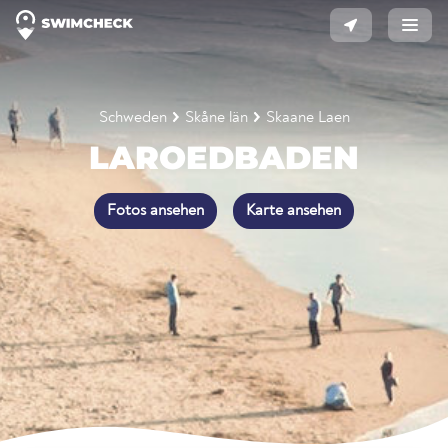
Schweden
Skåne län
Skaane Laen
LAROEDBADEN
Fotos ansehen
Karte ansehen