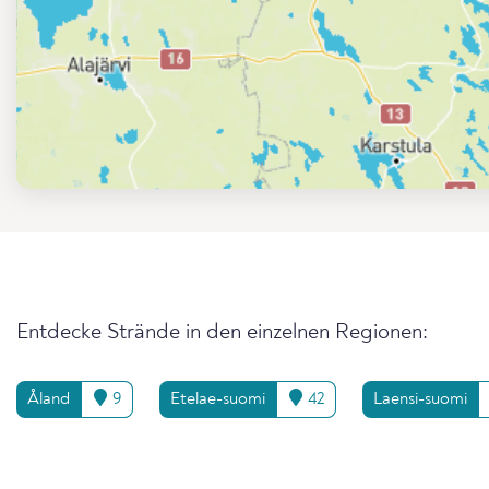
Entdecke Strände in den einzelnen Regionen:
Åland
9
Etelae-suomi
42
Laensi-suomi