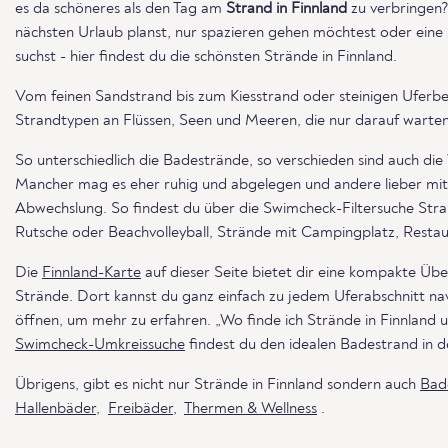
es da schöneres als den Tag am
Strand in Finnland
zu verbringen?
nächsten Urlaub planst, nur spazieren gehen möchtest oder eine
suchst - hier findest du die schönsten Strände in Finnland.
Vom feinen Sandstrand bis zum Kiesstrand oder steinigen Uferbe
Strandtypen an Flüssen, Seen und Meeren, die nur darauf warten
So unterschiedlich die Badestrände, so verschieden sind auch di
Mancher mag es eher ruhig und abgelegen und andere lieber mit
Abwechslung. So findest du über die Swimcheck-Filtersuche St
Rutsche oder Beachvolleyball, Strände mit Campingplatz, Restaur
Die
Finnland-Karte
auf dieser Seite bietet dir eine kompakte Übe
Strände. Dort kannst du ganz einfach zu jedem Uferabschnitt nav
öffnen, um mehr zu erfahren. „Wo finde ich Strände in Finnland
Swimcheck-Umkreissuche
findest du den idealen Badestrand in d
Übrigens, gibt es nicht nur Strände in Finnland sondern auch
Bade
Hallenbäder
,
Freibäder
,
Thermen & Wellness
.