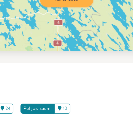
24
Pohjois-suomi
10