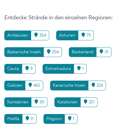
Entdecke Strände in den einzelnen Regionen:
Andalusien
354
Asturien
79
Balearische Inseln
204
Baskenland
31
Ceuta
9
Extremadura
1
Galicien
462
Kanarische Inseln
224
Kantabrien
30
Katalonien
251
Melilla
11
Migjorn
1