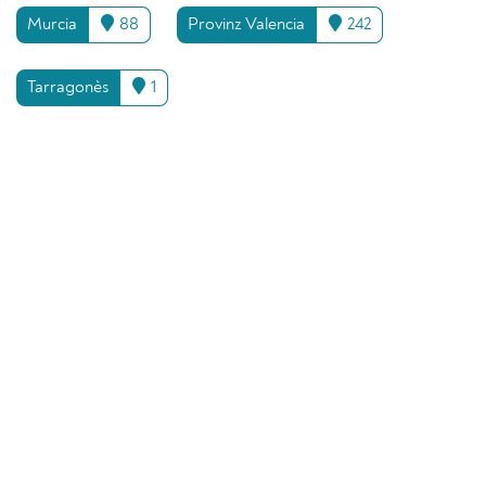
Murcia
88
Provinz Valencia
242
Tarragonès
1