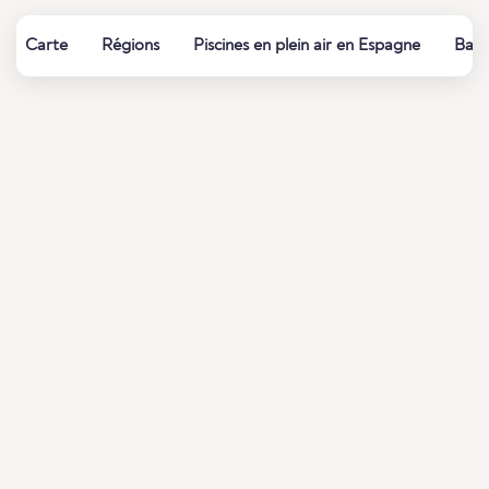
Carte
Régions
Piscines en plein air en Espagne
Bain