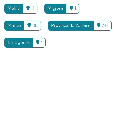
Melilla
11
Migjorn
1
Murcie
88
Province de Valence
242
Tarragonès
1