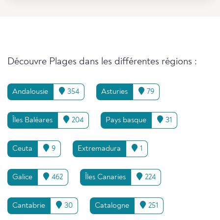
Découvre Plages dans les différentes régions :
Andalousie
354
Asturies
79
Îles Baléares
204
Pays basque
31
Ceuta
9
Extremadura
1
Galice
462
Îles Canaries
224
Cantabrie
30
Catalogne
251