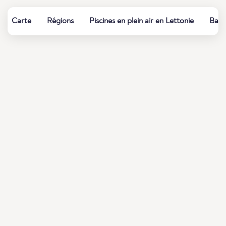
Carte
Régions
Piscines en plein air en Lettonie
Bains