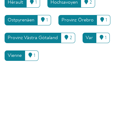
Hérault
1
Hochsavoyen
2
Ostpyrenäen
1
Provinz Örebro
1
Provinz Västra Götaland
2
Var
1
Vienne
1