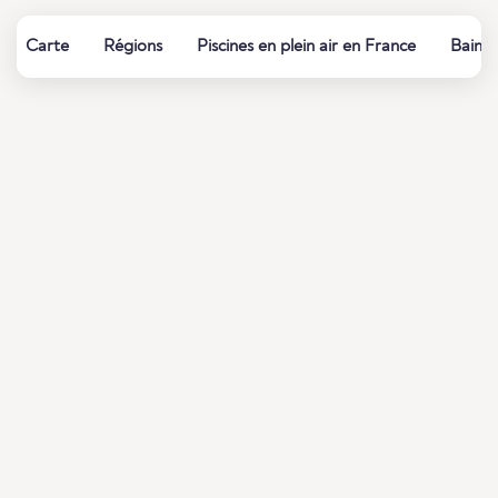
Carte
Régions
Piscines en plein air en France
Bains 