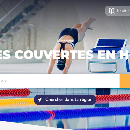
Explor
Hongrie
ES COUVERTES EN 
Chercher dans ta région