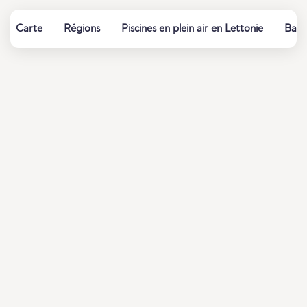
Carte
Régions
Piscines en plein air en Lettonie
Bains