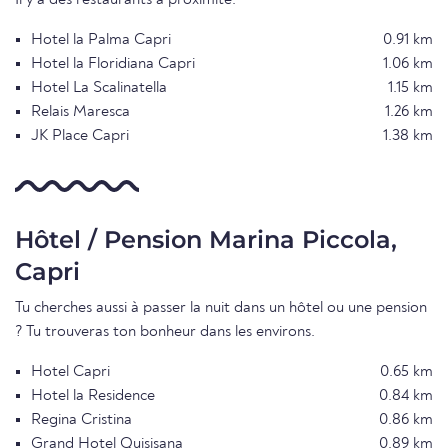
Il y a des restaurants à proximité.
Hotel la Palma Capri
0.91 km
Hotel la Floridiana Capri
1.06 km
Hotel La Scalinatella
1.15 km
Relais Maresca
1.26 km
JK Place Capri
1.38 km
Hôtel / Pension Marina Piccola,
Capri
Tu cherches aussi à passer la nuit dans un hôtel ou une pension
? Tu trouveras ton bonheur dans les environs.
Hotel Capri
0.65 km
Hotel la Residence
0.84 km
Regina Cristina
0.86 km
Grand Hotel Quisisana
0.89 km