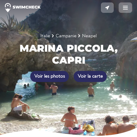
Italie
Campanie
Neapel
MARINA PICCOLA,
CAPRI
Voir les photos
Voir la carte