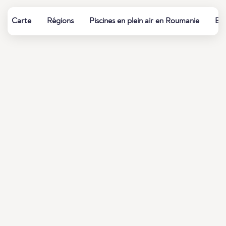
Carte
Régions
Piscines en plein air en Roumanie
Bai