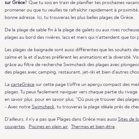
sur Grèce
? Que tu sois en train de planifier tes prochaines vacance
promener ou que tu veuilles te rafraîchir rapidement à proximité
bonne adresse. Ici, tu trouveras les plus belles plages de Grèce.
De la plage de sable fin à la plage de galets ou aux rives rocheuses
plages au bord des rivières, lacs et mers qui n'attendent que toi p
Les plages de baignade sont aussi différentes que les souhaits des
calme et la et d'autres préfèrent les animations et la diversité. 
grâce au filtre de recherche Swimcheck des plages avec plongeoi
des plages avec camping, restaurant, jet-ski et bien d'autres chos
La
carteGrèce
sur cette page t'offre un aperçu compact des meille
plages. Tu peux facilement naviguer vers chaque partie du rivage 
en savoir plus. pour en savoir plus. "Où puis-je trouver des plages
- Avec notre
Swimcheck,
tu trouveras la plage idéale près de chez
D'ailleurs, il n'y a pas que Plages dans Grèce mais aussi
Sites de 
couvertes
,
Piscines en plein air
,
Thermes et bien-être
.