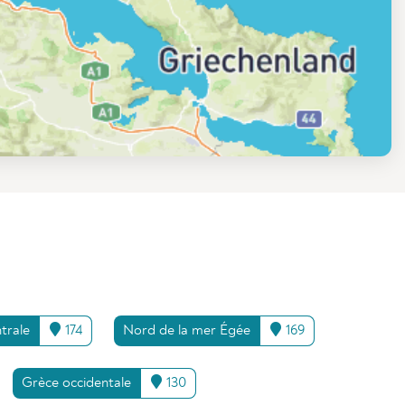
trale
174
Nord de la mer Égée
169
Grèce occidentale
130