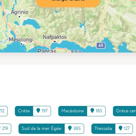
12
Crète
197
Macédoine
185
Grèce cen
219
Sud de la mer Égée
385
Thessalia
127