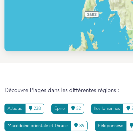
Découvre Plages dans les différentes régions :
Attique
238
Épire
52
Îles Ioniennes
2
Macédoine orientale et Thrace
89
Péloponnèse