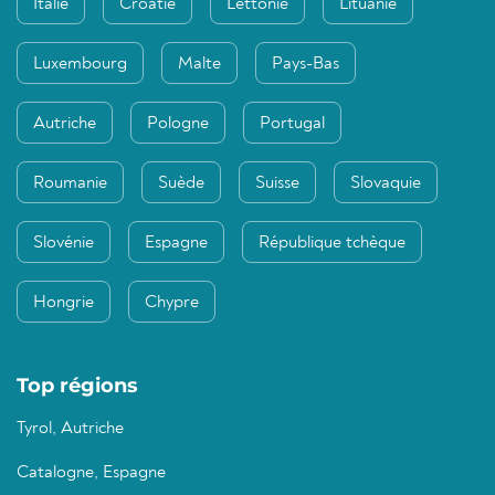
Italie
Croatie
Lettonie
Lituanie
Luxembourg
Malte
Pays-Bas
Autriche
Pologne
Portugal
Roumanie
Suède
Suisse
Slovaquie
Slovénie
Espagne
République tchèque
Hongrie
Chypre
Top régions
Tyrol, Autriche
Catalogne, Espagne