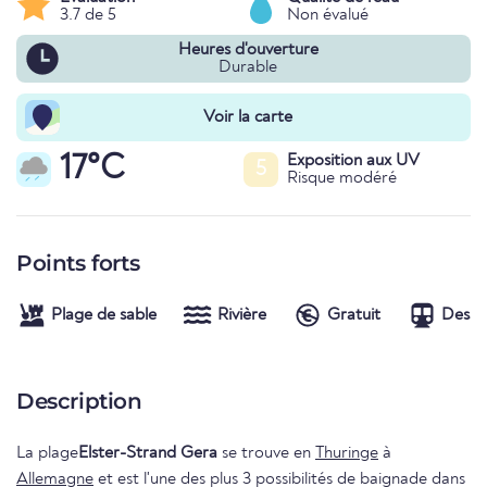
3.7 de 5
Non évalué
Heures d'ouverture
Durable
Voir la carte
17°C
Exposition aux UV
5
Risque modéré
Points forts
Plage de sable
Rivière
Gratuit
Desser
Description
La plage
Elster-Strand Gera
se trouve en
Thuringe
à
Allemagne
et est l'une des plus 3 possibilités de baignade dans