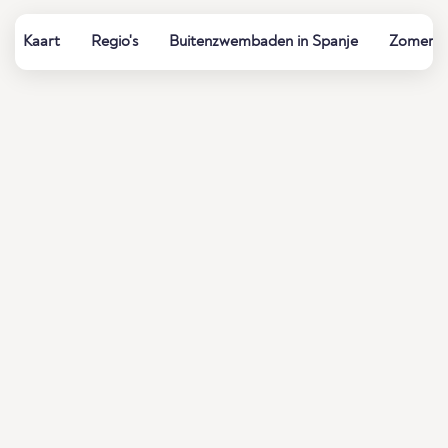
Kaart
Regio's
Buitenzwembaden in Spanje
Zomerbad