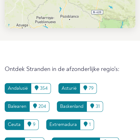
Ontdek Stranden in de afzonderlijke regio's:
Andalusië
354
Asturië
79
Balearen
204
Baskenland
31
Ceuta
9
Extremadura
1