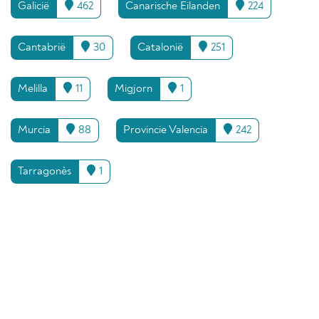
Galicië
462
Canarische Eilanden
224
Cantabrië
30
Catalonië
251
Melilla
11
Migjorn
1
Murcia
88
Provincie Valencia
242
Tarragonès
1