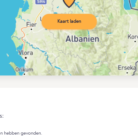
Kaart laden
s:
en hebben gevonden.