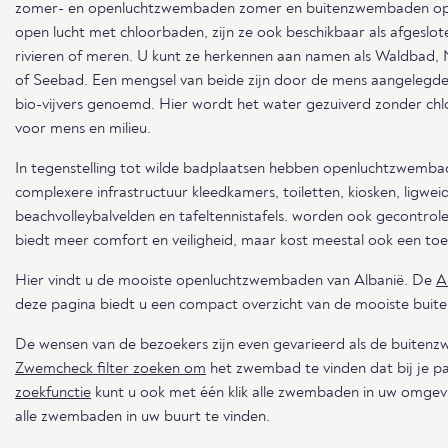
zomer- en openluchtzwembaden zomer en buitenzwembaden op
open lucht met chloorbaden, zijn ze ook beschikbaar als afgeslote
rivieren of meren. U kunt ze herkennen aan namen als Waldbad,
of Seebad. Een mengsel van beide zijn door de mens aangelegde
bio-vijvers genoemd. Hier wordt het water gezuiverd zonder chlo
voor mens en milieu.
In tegenstelling tot wilde badplaatsen hebben openluchtzwemba
complexere infrastructuur kleedkamers, toiletten, kiosken, ligwei
beachvolleybalvelden en tafeltennistafels. worden ook gecontrol
biedt meer comfort en veiligheid, maar kost meestal ook een toeg
Hier vindt u de mooiste openluchtzwembaden van Albanië. De
A
deze pagina biedt u een compact overzicht van de mooiste bui
De wensen van de bezoekers zijn even gevarieerd als de buiten
Zwemcheck filter zoeken om
het zwembad te vinden dat bij je p
zoekfunctie
kunt u ook met één klik alle zwembaden in uw omgevi
alle zwembaden in uw buurt te vinden.