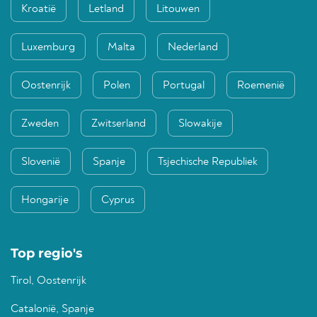
Kroatië
Letland
Litouwen
Luxemburg
Malta
Nederland
Oostenrijk
Polen
Portugal
Roemenië
Zweden
Zwitserland
Slowakije
Slovenië
Spanje
Tsjechische Republiek
Hongarije
Cyprus
Top regio's
Tirol, Oostenrijk
Catalonië, Spanje