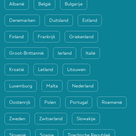
Albanië
België
Bulgarije
Denemarken
Duitsland
Estland
Finland
Frankrijk
Griekenland
Groot-Brittannië
Ierland
Italië
Kroatië
Letland
Litouwen
Luxemburg
Malta
Nederland
Oostenrijk
Polen
Portugal
Roemenië
Zweden
Zwitserland
Slowakije
Slovenië
Spanje
Tsjechische Republiek