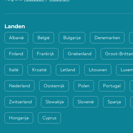
Landen
Albanië
België
Bulgarije
Denemarken
Finland
Frankrijk
Griekenland
Groot-Brittan
Italië
Kroatië
Letland
Litouwen
Luxe
Nederland
Oostenrijk
Polen
Portugal
Zwitserland
Slowakije
Slovenië
Spanje
Hongarije
Cyprus