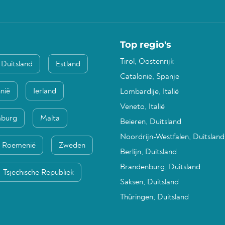
Top regio's
Tirol, Oostenrijk
Duitsland
Estland
Catalonië, Spanje
nië
Ierland
Lombardije, Italië
Veneto, Italië
mburg
Malta
Beieren, Duitsland
Noordrijn-Westfalen, Duitsland
Roemenië
Zweden
Berlijn, Duitsland
Brandenburg, Duitsland
Tsjechische Republiek
Saksen, Duitsland
Thüringen, Duitsland