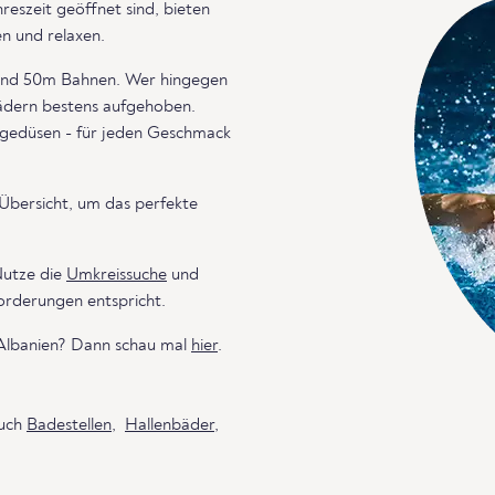
szeit geöffnet sind, bieten
n und relaxen.
 und 50m Bahnen. Wer hingegen
bädern bestens aufgehoben.
agedüsen - für jeden Geschmack
 Übersicht, um das perfekte
Nutze die
Umkreissuche
und
orderungen entspricht.
 Albanien? Dann schau mal
hier
.
auch
Badestellen
,
Hallenbäder
,