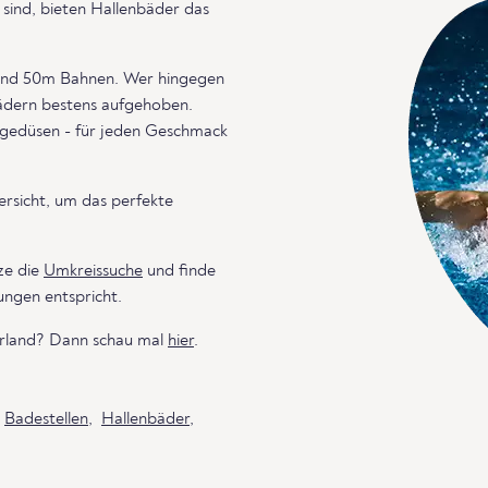
sind, bieten Hallenbäder das
 und 50m Bahnen. Wer hingegen
bädern bestens aufgehoben.
agedüsen - für jeden Geschmack
ersicht, um das perfekte
ze die
Umkreissuche
und finde
ngen entspricht.
Irland? Dann schau mal
hier
.
h
Badestellen
,
Hallenbäder
,