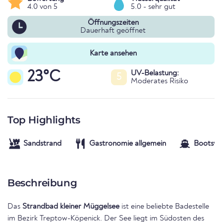
4.0 von 5
5.0 - sehr gut
Öffnungszeiten
Dauerhaft geöffnet
Karte ansehen
23°C
UV-Belastung:
5
Moderates Risiko
Top Highlights
Sandstrand
Gastronomie allgemein
Bootsver
Beschreibung
Das
Strandbad kleiner Müggelsee
ist eine beliebte Badestelle
im Bezirk Treptow-Köpenick. Der See liegt im Südosten des