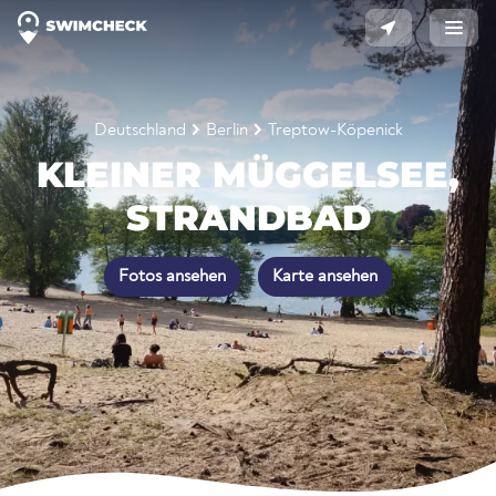
Deutschland
Berlin
Treptow-Köpenick
KLEINER MÜGGELSEE,
STRANDBAD
Fotos ansehen
Karte ansehen