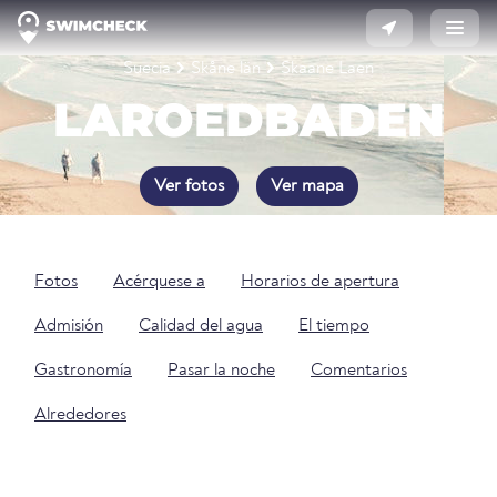
Suecia
Skåne län
Skaane Laen
LAROEDBADEN
Ver fotos
Ver mapa
Fotos
Acérquese a
Horarios de apertura
Admisión
Calidad del agua
El tiempo
Gastronomía
Pasar la noche
Comentarios
Alrededores