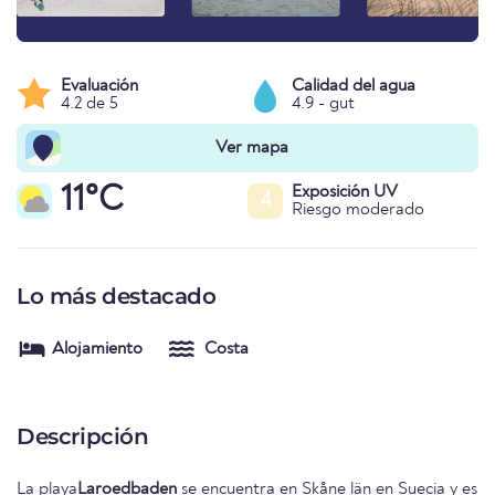
Evaluación
Calidad del agua
4.2 de 5
4.9 - gut
Ver mapa
11°C
Exposición UV
4
Riesgo moderado
Lo más destacado
Alojamiento
Costa
Descripción
La playa
Laroedbaden
se encuentra en
Skåne län
en
Suecia
y es