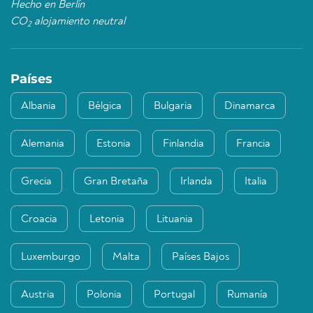
Hecho en Berlín
CO
alojamiento neutral
2
Países
Albania
Bélgica
Bulgaria
Dinamarca
Alemania
Estonia
Finlandia
Francia
Grecia
Gran Bretaña
Irlanda
Italia
Croacia
Letonia
Lituania
Luxemburgo
Malta
Países Bajos
Austria
Polonia
Portugal
Rumanía