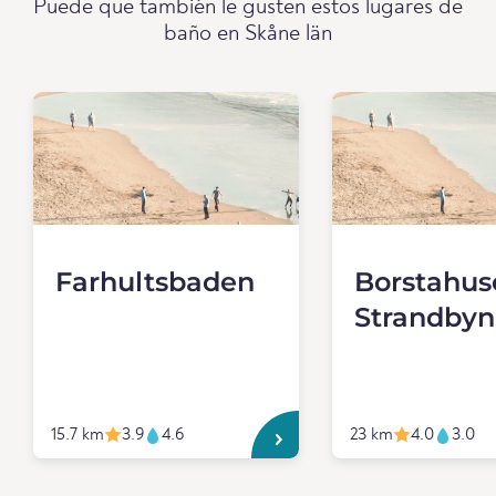
Puede que también le gusten estos lugares de
baño en Skåne län
Farhultsbaden
Borstahus
Strandbyn
15.7 km
3.9
4.6
23 km
4.0
3.0