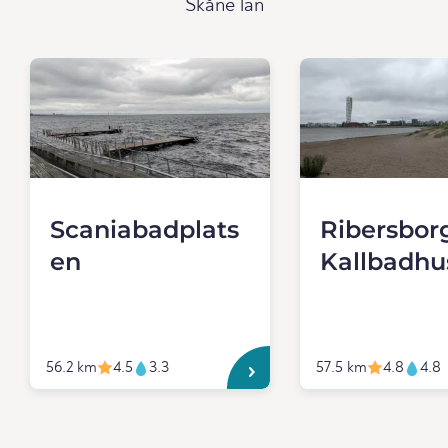
Skåne län
Scaniabadplats
Ribersbor
en
Kallbadhu
56.2 km
4.5
3.3
57.5 km
4.8
4.8