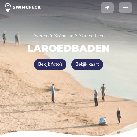
Zweden
Skåne län
Skaane Laen
LAROEDBADEN
Bekijk foto's
Bekijk kaart