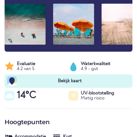
Evaluatie
Waterkwaliteit
4.2 van 5
4.9 - gut
Bekijk kaart
14°C
UV-blootstelling
4
Matig risico
Hoogtepunten
Accommodatie
Kust