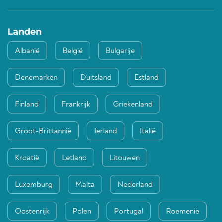
Landen
Albanië
België
Bulgarije
Denemarken
Duitsland
Estland
Finland
Frankrijk
Griekenland
Groot-Brittannië
Ierland
Italië
Kroatië
Letland
Litouwen
Luxemburg
Malta
Nederland
Oostenrijk
Polen
Portugal
Roemenië