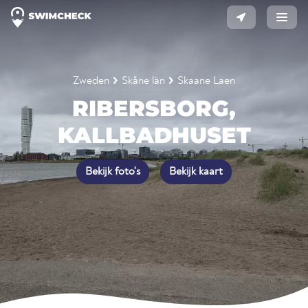
Zweden
Skåne län
Skaane Laen
RIBERSBORG,
KALLBADHUSET
Bekijk foto's
Bekijk kaart