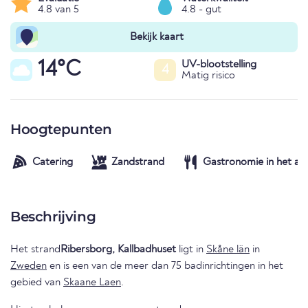
4.8 van 5
4.8 - gut
Bekijk kaart
14°C
UV-blootstelling
4
Matig risico
Hoogtepunten
Catering
Zandstrand
Gastronomie in het a
Beschrijving
Het strand
Ribersborg, Kallbadhuset
ligt in
Skåne län
in
Zweden
en is een van de meer dan 75 badinrichtingen in het
gebied van
Skaane Laen
.