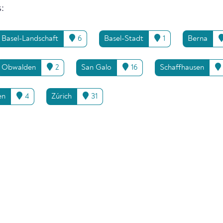
:
Basel-Landschaft
6
Basel-Stadt
1
Berna
Obwalden
2
San Galo
16
Schaffhausen
en
4
Zúrich
31