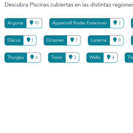
Descubra Piscinas cubiertas en las distintas regiones
Argovia
10
Appenzell Rodas Exteriores
2
Glarus
1
Grisones
7
Lucerna
9
Thurgau
4
Ticino
2
Wallis
4
Tr