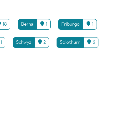
18
Berna
1
Friburgo
1
1
Schwyz
2
Solothurn
6