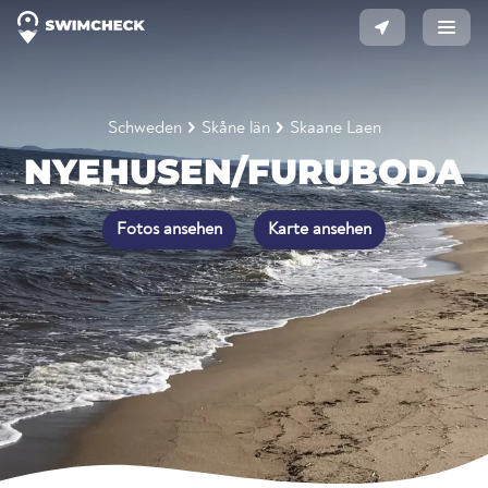
Schweden
Skåne län
Skaane Laen
NYEHUSEN/FURUBODA
Fotos ansehen
Karte ansehen