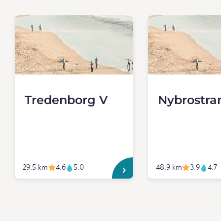
Tredenborg V
Nybrostra
29.5 km
4.6
5.0
48.9 km
3.9
4.7