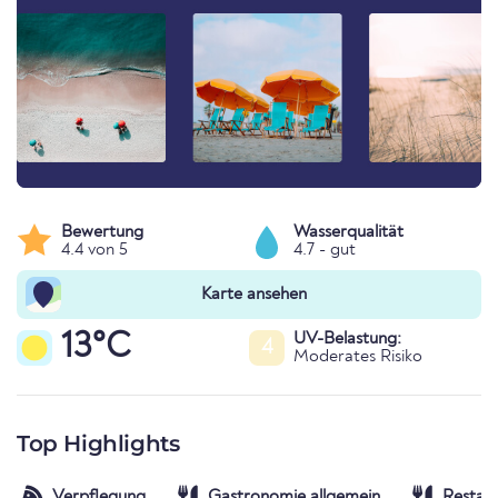
Bewertung
Wasserqualität
4.4 von 5
4.7 - gut
Karte ansehen
13°C
UV-Belastung:
4
Moderates Risiko
Top Highlights
Verpflegung
Gastronomie allgemein
Restaur