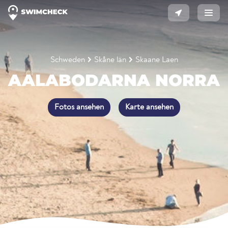
Schweden
Skåne län
Skaane Laen
AALABODARNA NORRA
Fotos ansehen
Karte ansehen