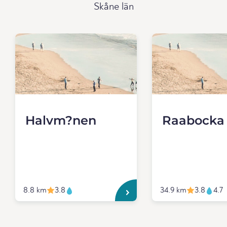
Skåne län
Halvm?nen
Raabocka
8.8 km
3.8
34.9 km
3.8
4.7