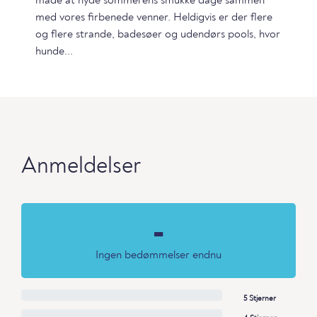
måde at nyde sommerens smukke dage sammen
med vores firbenede venner. Heldigvis er der flere
og flere strande, badesøer og udendørs pools, hvor
hunde...
Anmeldelser
-
Ingen bedømmelser endnu
5 Stjerner