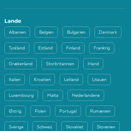
Lande
Albanien
Belgien
Bulgarien
Danmark
Tyskland
Estland
Finland
Frankrig
Grækenland
Storbritannien
Irland
Italien
Kroatien
Letland
Litauen
Luxembourg
Malta
Nederlandene
Østrig
Polen
Portugal
Rumænien
Sverige
Schweiz
Slovakiet
Slovenien