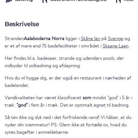
Beskrivelse
Stranden
Aalabodarna Norra
ligger i
Skåne län
på
Sverige
og
er et af mere end 75 badefaciliteter i området i
Skaane Laen
.
Her findes bl.a. badesøer, strande og udendørs pools, der
indbyder til solbadning og afslapning.
Hvis du vil hygge dig, er der også en restaurant i nærheden af
badelandet.
Vandkvaliteten har været klassificeret
som
mindst "god" i 5 år i
træk.
"god"
i fem år i træk. Det er optimalt egnet til badning.
Så tøv ikke og dyk ned i det forfriskende vand! Vi håber, at du
nyder din svømmetur! PS: Glem ikke at fortælle os, hvad du
synes bagefter i anmeldelserne.