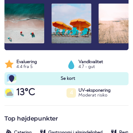
Evaluering
Vandkvalitet
4.4 fra 5
4.7 - gut
Se kort
13°C
UV-eksponering
4
Moderat risiko
Top højdepunkter
Catering
Gastronomi i almindelighed
Restau