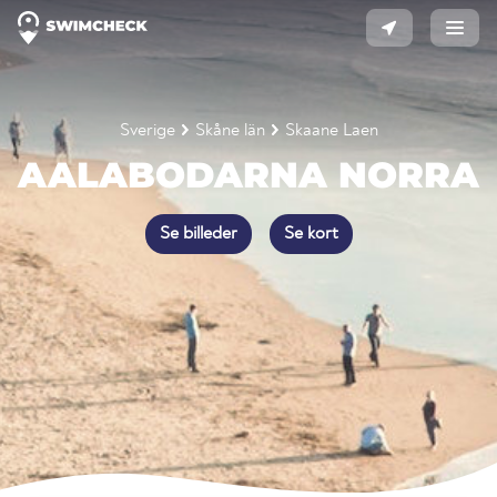
Sverige
Skåne län
Skaane Laen
AALABODARNA NORRA
Se billeder
Se kort