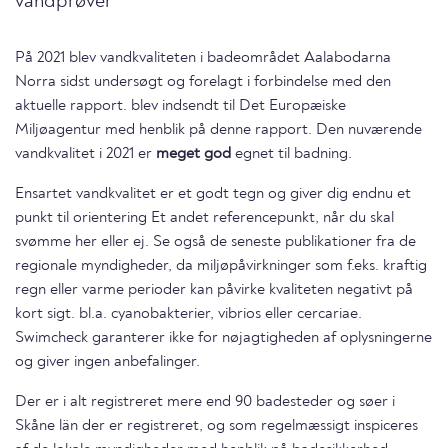
vandprøver
På 2021 blev vandkvaliteten i badeområdet Aalabodarna
Norra sidst undersøgt og forelagt i forbindelse med den
aktuelle rapport. blev indsendt til Det Europæiske
Miljøagentur med henblik på denne rapport. Den nuværende
vandkvalitet i 2021 er
meget god
egnet til badning.
Ensartet vandkvalitet er et godt tegn og giver dig endnu et
punkt til orientering Et andet referencepunkt, når du skal
svømme her eller ej. Se også de seneste publikationer fra de
regionale myndigheder, da miljøpåvirkninger som f.eks. kraftig
regn eller varme perioder kan påvirke kvaliteten negativt på
kort sigt. bl.a. cyanobakterier, vibrios eller cercariae.
Swimcheck garanterer ikke for nøjagtigheden af oplysningerne
og giver ingen anbefalinger.
Der er i alt registreret mere end 90 badesteder og søer i
Skåne län der er registreret, og som regelmæssigt inspiceres