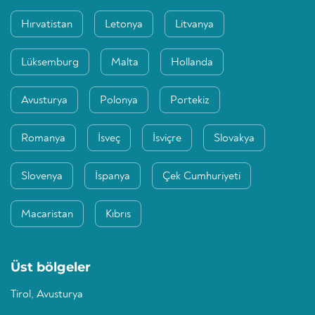
Hırvatistan
Letonya
Litvanya
Lüksemburg
Malta
Hollanda
Avusturya
Polonya
Portekiz
Romanya
İsveç
İsviçre
Slovakya
Slovenya
İspanya
Çek Cumhuriyeti
Macaristan
Kıbrıs
Üst bölgeler
Tirol, Avusturya