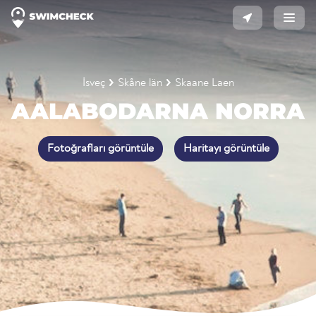
İsveç
Skåne län
Skaane Laen
AALABODARNA NORRA
Fotoğrafları görüntüle
Haritayı görüntüle