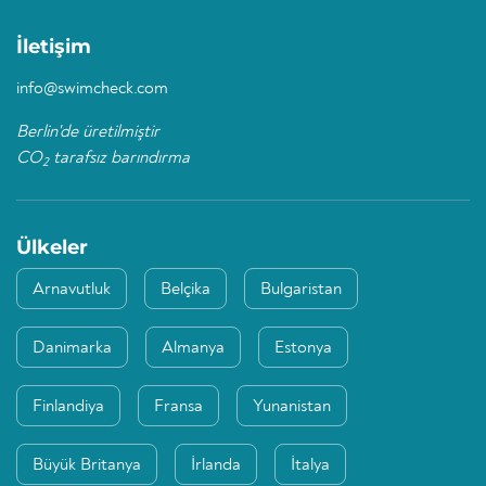
İletişim
info@swimcheck.com
Berlin'de üretilmiştir
CO
tarafsız barındırma
2
Ülkeler
Arnavutluk
Belçika
Bulgaristan
Danimarka
Almanya
Estonya
Finlandiya
Fransa
Yunanistan
Büyük Britanya
İrlanda
İtalya