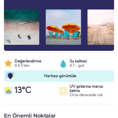
Değerlendirme
Su kalitesi
4.4 5'ten
4.7 - gut
Haritayı görüntüle
UV ışınlarına maruz
13°C
4
kalma
Orta derecede risk
En Önemli Noktalar