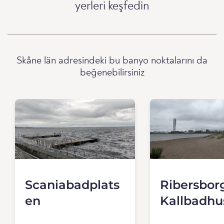
yerleri keşfedin
Skåne län adresindeki bu banyo noktalarını da
beğenebilirsiniz
Scaniabadplats
Ribersbor
en
Kallbadhu