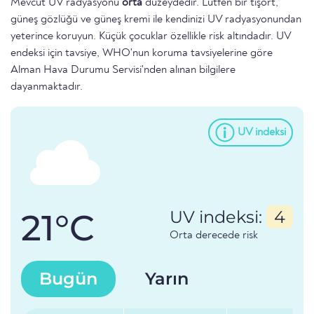
Mevcut UV radyasyonu
orta
düzeydedir. Lütfen bir tişört,
güneş gözlüğü ve güneş kremi ile kendinizi UV radyasyonundan
yeterince koruyun. Küçük çocuklar özellikle risk altındadır. UV
endeksi için tavsiye, WHO'nun koruma tavsiyelerine göre
Alman Hava Durumu Servisi'nden alınan bilgilere
dayanmaktadır.
UV indeksi
21°C
UV indeksi:
4
Orta derecede risk
Bugün
Yarın