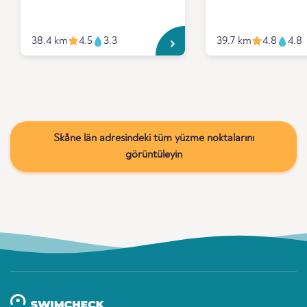
38.4 km
4.5
3.3
39.7 km
4.8
4.8
Skåne län adresindeki tüm yüzme noktalarını
görüntüleyin