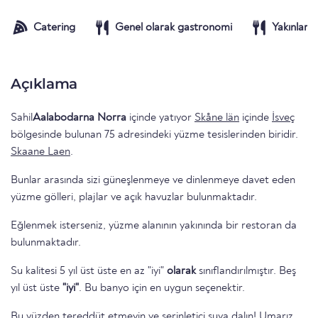
Catering
Genel olarak gastronomi
Yakınlarda
Açıklama
Sahil
Aalabodarna Norra
içinde yatıyor
Skåne län
içinde
İsveç
bölgesinde bulunan 75 adresindeki yüzme tesislerinden biridir.
Skaane Laen
.
Bunlar arasında sizi güneşlenmeye ve dinlenmeye davet eden
yüzme gölleri, plajlar ve açık havuzlar bulunmaktadır.
Eğlenmek isterseniz, yüzme alanının yakınında bir restoran da
bulunmaktadır.
Su kalitesi 5 yıl üst üste en az "iyi"
olarak
sınıflandırılmıştır. Beş
yıl üst üste
"iyi"
. Bu banyo için en uygun seçenektir.
Bu yüzden tereddüt etmeyin ve serinletici suya dalın! Umarız