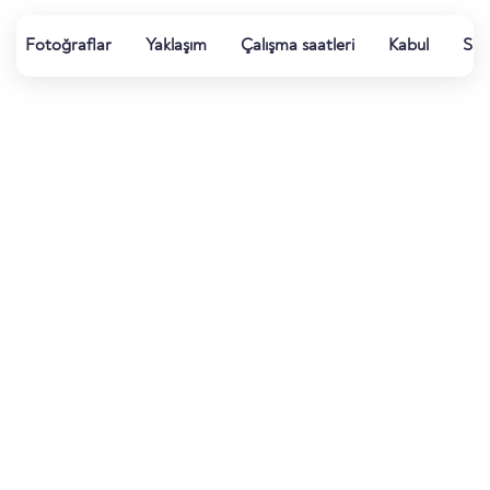
Fotoğraflar
Yaklaşım
Çalışma saatleri
Kabul
Su k