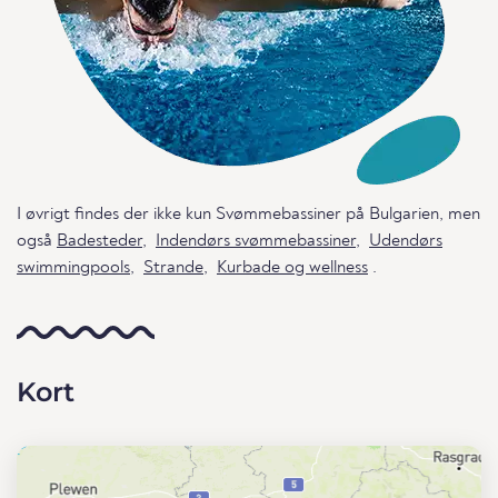
I øvrigt findes der ikke kun Svømmebassiner på Bulgarien, men
også
Badesteder
,
Indendørs svømmebassiner
,
Udendørs
swimmingpools
,
Strande
,
Kurbade og wellness
.
Kort