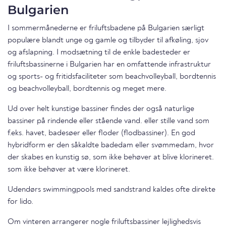
Bulgarien
I sommermånederne er friluftsbadene på Bulgarien særligt
populære blandt unge og gamle og tilbyder til afkøling, sjov
og afslapning. I modsætning til de enkle badesteder er
friluftsbassinerne i Bulgarien har en omfattende infrastruktur
og sports- og fritidsfaciliteter som beachvolleyball, bordtennis
og beachvolleyball, bordtennis og meget mere.
Ud over helt kunstige bassiner findes der også naturlige
bassiner på rindende eller stående vand. eller stille vand som
f.eks. havet, badesøer eller floder (flodbassiner). En god
hybridform er den såkaldte badedam eller svømmedam, hvor
der skabes en kunstig sø, som ikke behøver at blive klorineret.
som ikke behøver at være klorineret.
Udendørs swimmingpools med sandstrand kaldes ofte direkte
for lido.
Om vinteren arrangerer nogle friluftsbassiner lejlighedsvis