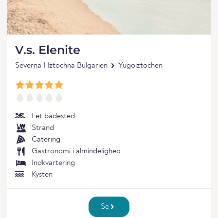
V.s. Elenite
Severna I Iztochna Bulgarien
Yugoiztochen
Let badested
Strand
Catering
Gastronomi i almindelighed
Indkvartering
Kysten
Se