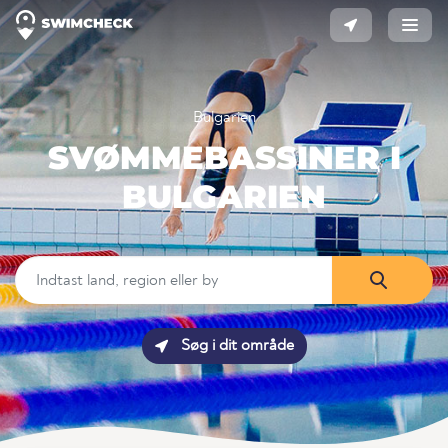
Bulgarien
SVØMMEBASSINER I
BULGARIEN
Søg i dit område