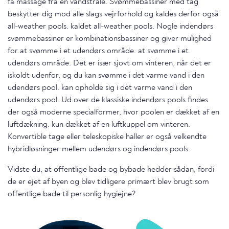
få massage fra en vandstråle. Svømmebassiner med tag
beskytter dig mod alle slags vejrforhold og kaldes derfor også
all-weather pools. kaldet all-weather pools. Nogle indendørs
svømmebassiner er kombinationsbassiner og giver mulighed
for at svømme i et udendørs område. at svømme i et
udendørs område. Det er især sjovt om vinteren, når det er
iskoldt udenfor, og du kan svømme i det varme vand i den
udendørs pool. kan opholde sig i det varme vand i den
udendørs pool. Ud over de klassiske indendørs pools findes
der også moderne specialformer, hvor poolen er dækket af en
luftdækning. kun dækket af en luftkuppel om vinteren.
Konvertible tage eller teleskopiske haller er også velkendte
hybridløsninger mellem udendørs og indendørs pools.
Vidste du, at offentlige bade og bybade hedder sådan, fordi
de er ejet af byen og blev tidligere primært blev brugt som
offentlige bade til personlig hygiejne?