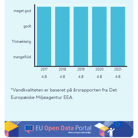
meget god
godt
Tilstrækkelig
mangelfuld
4.8
4.8
4.8
4.8
4.8
*Vandkvaliteten er baseret på årsrapporten fra Det
Europæiske Miljøagentur EEA.