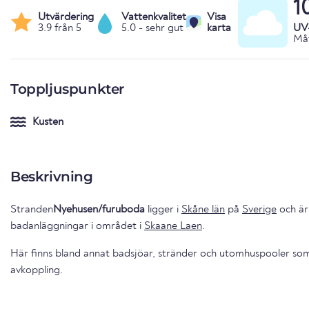
1
Utvärdering
Vattenkvalitet
Visa
3.9 från 5
5.0 - sehr gut
karta
UV
Måt
Toppljuspunkter
Kusten
Beskrivning
Stranden
Nyehusen/furuboda
ligger i
Skåne län
på
Sverige
och är
badanläggningar i området i
Skaane Laen
.
Här finns bland annat badsjöar, stränder och utomhuspooler som 
avkoppling.