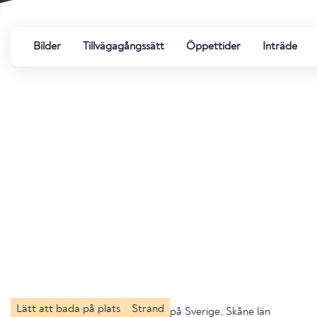
Bilder
Tillvägagångssätt
Öppettider
Inträde
Lätt att bada på plats
Strand
på Sverige, Skåne län