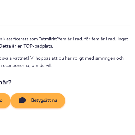
n klassificerats som
"utmärkt"
fem år i rad. för fem år i rad. Inget
Detta är en TOP-badplats.
t svala vattnet! Vi hoppas att du har roligt med simningen och
recensionerna, om du vill.
här?
to
Betygsätt nu