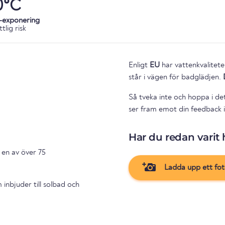
0°C
-exponering
tlig risk
Enligt
EU
har vattenkvalitete
står i vägen för badglädjen.
Så tveka inte och hoppa i de
ser fram emot din feedback i 
Har du redan varit 
 en av över 75
Ladda upp ett fo
inbjuder till solbad och