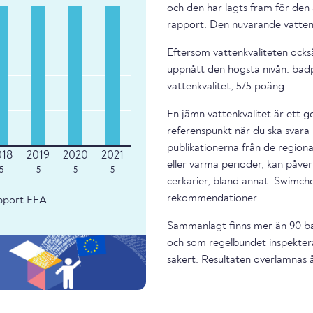
och den har lagts fram för den 
rapport. Den nuvarande vattenk
Eftersom vattenkvaliteten också
uppnått den högsta nivån. bad
vattenkvalitet, 5/5 poäng.
En jämn vattenkvalitet är ett g
referenspunkt när du ska svara 
publikationerna från de regiona
eller varma perioder, kan påverk
5
5
5
5
cerkarier, bland annat. Swimche
rekommendationer.
apport EEA.
Sammanlagt finns mer än 90 bad
och som regelbundet inspektera
säkert. Resultaten överlämnas år