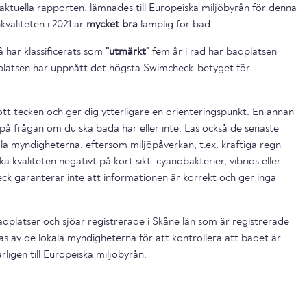
aktuella rapporten. lämnades till Europeiska miljöbyrån för denna
valiteten i 2021 är
mycket bra
lämplig för bad.
 har klassificerats som
"utmärkt"
fem år i rad har badplatsen
platsen har uppnått det högsta Swimcheck-betyget för
ott tecken och ger dig ytterligare en orienteringspunkt. En annan
på frågan om du ska bada här eller inte. Läs också de senaste
la myndigheterna, eftersom miljöpåverkan, t.ex. kraftiga regn
a kvaliteten negativt på kort sikt. cyanobakterier, vibrios eller
ck garanterar inte att informationen är korrekt och ger inga
platser och sjöar registrerade i Skåne län som är registrerade
s av de lokala myndigheterna för att kontrollera att badet är
ligen till Europeiska miljöbyrån.