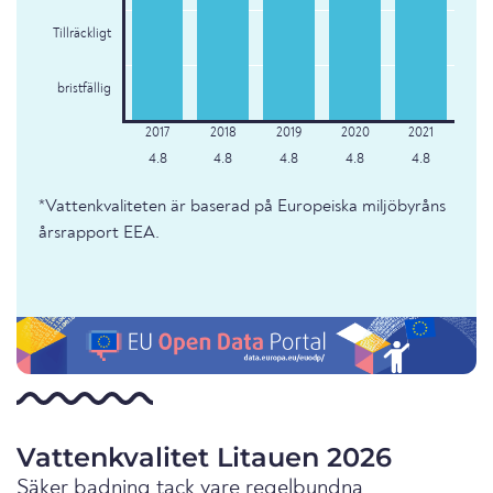
Tillräckligt
bristfällig
4.8
4.8
4.8
4.8
4.8
*Vattenkvaliteten är baserad på Europeiska miljöbyråns
årsrapport EEA.
Vattenkvalitet Litauen 2026
Säker badning tack vare regelbundna