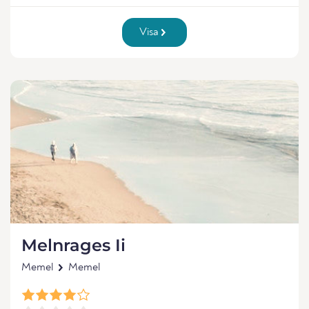
Visa
Melnrages Ii
Memel
Memel