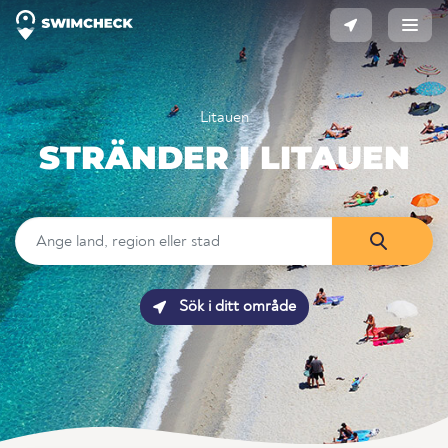
Litauen
STRÄNDER I LITAUEN
Sök i ditt område