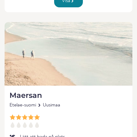
Visa
Maersan
Etelae-suomi
Uusimaa