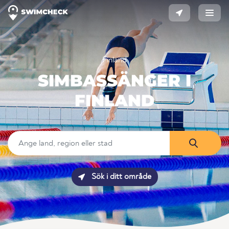
Finland
SIMBASSÄNGER I
FINLAND
Sök i ditt område