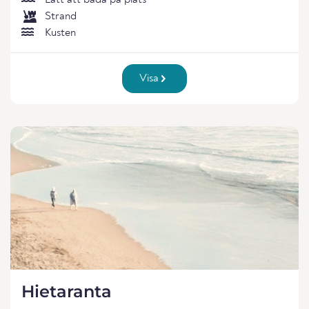
Lätt att bada på plats
Strand
Kusten
Visa
Hietaranta