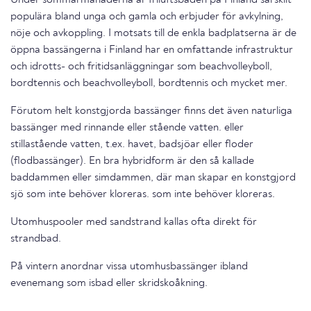
Under sommarmånaderna är friluftsbaden på Finland särskilt
populära bland unga och gamla och erbjuder för avkylning,
nöje och avkoppling. I motsats till de enkla badplatserna är de
öppna bassängerna i Finland har en omfattande infrastruktur
och idrotts- och fritidsanläggningar som beachvolleyboll,
bordtennis och beachvolleyboll, bordtennis och mycket mer.
Förutom helt konstgjorda bassänger finns det även naturliga
bassänger med rinnande eller stående vatten. eller
stillastående vatten, t.ex. havet, badsjöar eller floder
(flodbassänger). En bra hybridform är den så kallade
baddammen eller simdammen, där man skapar en konstgjord
sjö som inte behöver kloreras. som inte behöver kloreras.
Utomhuspooler med sandstrand kallas ofta direkt för
strandbad.
På vintern anordnar vissa utomhusbassänger ibland
evenemang som isbad eller skridskoåkning.