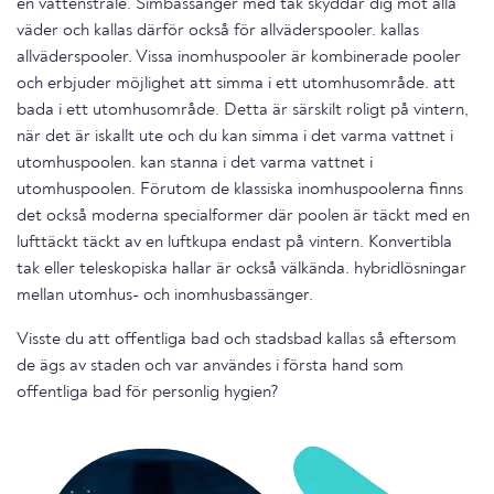
en vattenstråle. Simbassänger med tak skyddar dig mot alla
väder och kallas därför också för allväderspooler. kallas
allväderspooler. Vissa inomhuspooler är kombinerade pooler
och erbjuder möjlighet att simma i ett utomhusområde. att
bada i ett utomhusområde. Detta är särskilt roligt på vintern,
när det är iskallt ute och du kan simma i det varma vattnet i
utomhuspoolen. kan stanna i det varma vattnet i
utomhuspoolen. Förutom de klassiska inomhuspoolerna finns
det också moderna specialformer där poolen är täckt med en
lufttäckt täckt av en luftkupa endast på vintern. Konvertibla
tak eller teleskopiska hallar är också välkända. hybridlösningar
mellan utomhus- och inomhusbassänger.
Visste du att offentliga bad och stadsbad kallas så eftersom
de ägs av staden och var användes i första hand som
offentliga bad för personlig hygien?