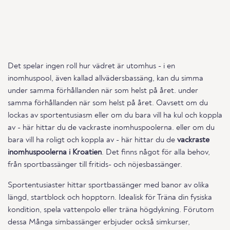
Det spelar ingen roll hur vädret är utomhus - i en
inomhuspool, även kallad allvädersbassäng, kan du simma
under samma förhållanden när som helst på året. under
samma förhållanden när som helst på året. Oavsett om du
lockas av sportentusiasm eller om du bara vill ha kul och koppla
av - här hittar du de vackraste inomhuspoolerna. eller om du
bara vill ha roligt och koppla av - här hittar du de
vackraste
inomhuspoolerna i Kroatien
. Det finns något för alla behov,
från sportbassänger till fritids- och nöjesbassänger.
Sportentusiaster hittar sportbassänger med banor av olika
längd, startblock och hopptorn. Idealisk för Träna din fysiska
kondition, spela vattenpolo eller träna högdykning. Förutom
dessa Många simbassänger erbjuder också simkurser,