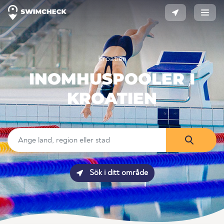
Kroatien
INOMHUSPOOLER I
KROATIEN
Sök i ditt område