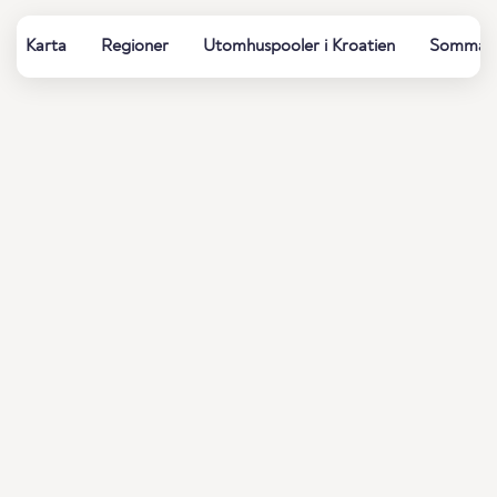
Karta
Regioner
Utomhuspooler i Kroatien
Sommarba