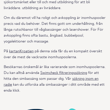
sjökortsmärket eller till och med utbildning för att bli
livräddare. utbildning av livräddare.
Om du däremot vill ha roligt och avkoppling är inomhuspooler
precis vad du behöver. Det finns gott om underhållning, från
långa rutschbanor till vågbassänger och lasershower. För För
avkoppling finns ofta bastu, ångbad, bubbelpool,
yogalektioner och massage.
På
kartanKroatien
på denna sida får du en kompakt översikt
över de mest de vackraste inomhuspoolerna.
Besökarnas önskemål är lika varierande som inomhuspoolerna.
Du kan alltså använda
Swimcheck filtreringssökning
för att
hitta den simbassäng som passar dig. Vår
sökning inom en
radie
kan du utforska alla simbassänger i ditt område med ett
enda klick.