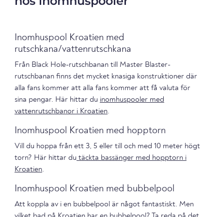
hos inomhuspooler
Inomhuspool Kroatien med
rutschkana/vattenrutschkana
Från Black Hole-rutschbanan till Master Blaster-
rutschbanan finns det mycket knasiga konstruktioner där
alla fans kommer att alla fans kommer att få valuta för
sina pengar. Här hittar du
inomhuspooler med
vattenrutschbanor i Kroatien
.
Inomhuspool Kroatien med hopptorn
Vill du hoppa från ett 3, 5 eller till och med 10 meter högt
torn? Här hittar du
täckta bassänger med hopptorn i
Kroatien
.
Inomhuspool Kroatien med bubbelpool
Att koppla av i en bubbelpool är något fantastiskt. Men
vilket bad på Kroatien har en bubbelpool?
Ta reda på det