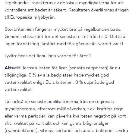
regelbundet inspekteras av de lokala myndigheterna för att
kontrollera att badet är säkert. Resultaten överlämnas årligen
till Europeiska miljöbyrån.
Storbritannien fungerar mycket bra på regelbunden basis.
Genomsnittsvärdet för det senaste testet från till 0. Detta är
ingen förbättring jämfört med föregående år. värdet var 0
Tyvärr finns det ännu inga värden för året 1.
Aktuellt:
Testresultaten för året (senaste rapporten) är nu
tillgängliga. 0 % av alla badplatser hade mycket god
vattenkvalitet enligt EU:s kriterier . 0 % uppnådde god
vattenkvalitet.
Läs också de senaste publikationerna från de regionala
myndigheterna, eftersom miljöpåverkan, t.ex. kraftiga regn
eller varma perioder, kan påverka kvaliteten negativt på kort
sikt. kvalitet på kort sikt och kan gynna blågrönalger
(cyanobakterier), vibrios, cerkarier och andra bakterier. andra