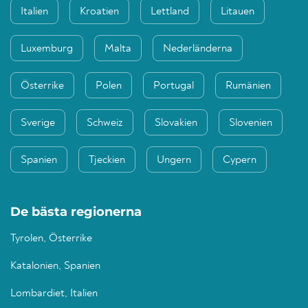
Italien
Kroatien
Lettland
Litauen
Luxemburg
Malta
Nederländerna
Österrike
Polen
Portugal
Rumänien
Sverige
Schweiz
Slovakien
Slovenien
Spanien
Tjeckien
Ungern
Cypern
De bästa regionerna
Tyrolen, Österrike
Katalonien, Spanien
Lombardiet, Italien