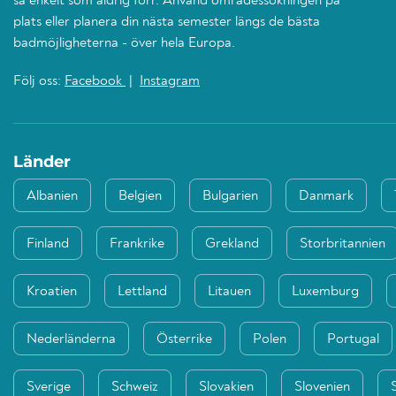
så enkelt som aldrig förr. Använd områdessökningen på
plats eller planera din nästa semester längs de bästa
badmöjligheterna - över hela Europa.
Följ oss:
Facebook
|
Instagram
Länder
Albanien
Belgien
Bulgarien
Danmark
Finland
Frankrike
Grekland
Storbritannien
Kroatien
Lettland
Litauen
Luxemburg
Nederländerna
Österrike
Polen
Portugal
Sverige
Schweiz
Slovakien
Slovenien