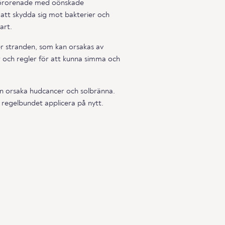
a förorenade med oönskade
att skydda sig mot bakterier och
art.
ller stranden, som kan orsakas av
gar och regler för att kunna simma och
an orsaka hudcancer och solbränna.
regelbundet applicera på nytt.