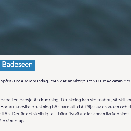
Badeseen
uppfriskande sommardag, men det är viktigt att vara medveten om pot
 bada i en badsjö är drunkning. Drunkning kan ske snabbt, särskilt 
För att undvika drunkning bör barn alltid åtföljas av en vuxen och s
ljön. Det är också viktigt att bära flytväst eller annan livräddnings
å okänt djup.