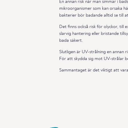
En annan risk när man simmar i bads
mikroorganismer som kan orsaka häl
bakterier bör badande alltid se till a
Det finns också risk för olyckor, til
slarvig hantering eller bristande til
bada säkert.
Slutligen är UV-strålning en annan 
För att skydda sig mot UV-strålar b
Sammantaget är det viktigt att vara