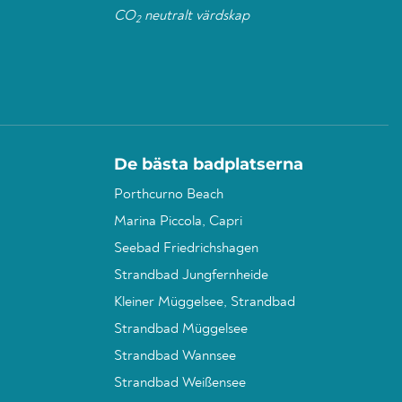
CO
neutralt värdskap
2
De bästa badplatserna
Porthcurno Beach
Marina Piccola, Capri
Seebad Friedrichshagen
Strandbad Jungfernheide
Kleiner Müggelsee, Strandbad
Strandbad Müggelsee
Strandbad Wannsee
Strandbad Weißensee