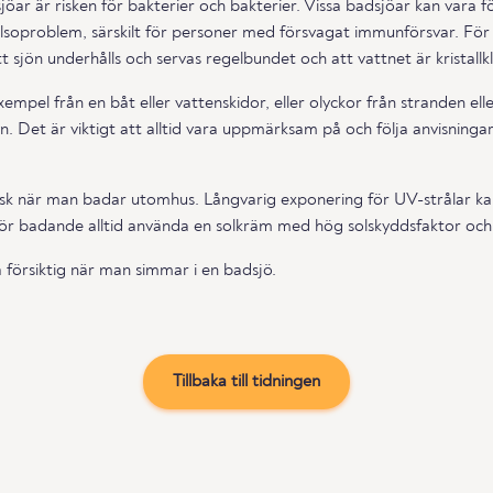
jöar är risken för bakterier och bakterier. Vissa badsjöar kan var
soproblem, särskilt för personer med försvagat immunförsvar. För 
tt sjön underhålls och servas regelbundet och att vattnet är kristallkl
l exempel från en båt eller vattenskidor, eller olyckor från stranden e
lsyn. Det är viktigt att alltid vara uppmärksam på och följa anvisnin
risk när man badar utomhus. Långvarig exponering för UV-strålar k
ör badande alltid använda en solkräm med hög solskyddsfaktor och 
 försiktig när man simmar i en badsjö.
Tillbaka till tidningen