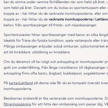
kan du simma under samma förhållanden när som helst på året. 
som helst på året. Oavsett om du lockas av sportentusiasm eller o
koppla av - här hittar du de vackraste inomhuspoolerna. eller om d
koppla av - här hittar du de
vackraste inomhuspoolerna i Lettlan
behov, från sportbassänger till fritids- och nöjesbassänger.
Sportentusiaster hittar sportbassänger med banor av olika längd
Idealisk för Träna din fysiska kondition, spela vattenpolo eller t
Många simbassänger erbjuder också simkurser, sjökortsmärket elle
att bli livräddare. utbildning av livräddare.
Om du däremot vill ha roligt och avkoppling är inomhuspooler pr
gott om underhållning, från långa rutschbanor till vågbassänger 
avkoppling finns ofta bastu, ångbad, bubbelpool, yogalektioner
På
kartanLettland
på denna sida får du en kompakt översikt öve
inomhuspoolerna.
Besökarnas önskemål är lika varierande som inomhuspoolerna. D
filtreringssökning
för att hitta den simbassäng som passar dig. V