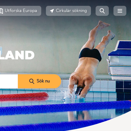
Utforska Europa
Cirkulär sökning
TLAND
Sök nu