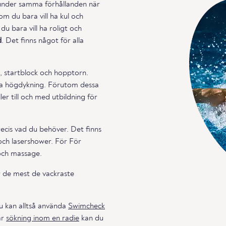
under samma förhållanden när
m du bara vill ha kul och
u bara vill ha roligt och
d
. Det finns något för alla
, startblock och hopptorn.
räna högdykning. Förutom dessa
r till och med utbildning för
ecis vad du behöver. Det finns
och lasershower. För För
 och massage.
r de mest de vackraste
u kan alltså använda
Swimcheck
år
sökning inom en radie
kan du