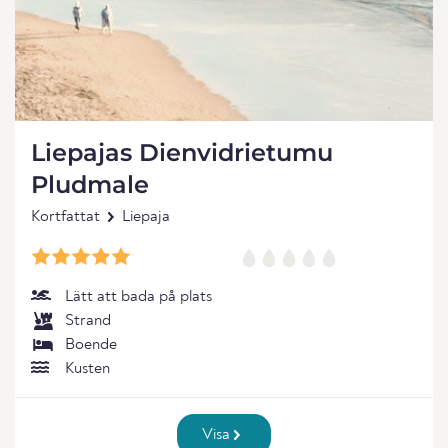
Liepajas Dienvidrietumu
Pludmale
Kortfattat
Liepaja
Lätt att bada på plats
Strand
Boende
Kusten
Visa