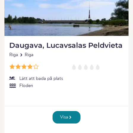
Daugava, Lucavsalas Peldvieta
Riga
Riga
Lätt att bada på plats
Floden
Visa