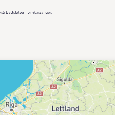
ckså
Badplatser
,
Simbassänger
,