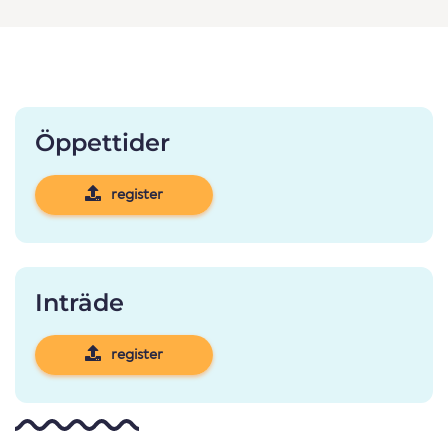
Öppettider
register
Inträde
register