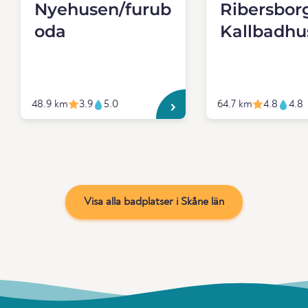
Nyehusen/furub
Ribersbor
oda
Kallbadhu
48.9 km
3.9
5.0
64.7 km
4.8
4.8
Visa alla badplatser i Skåne län