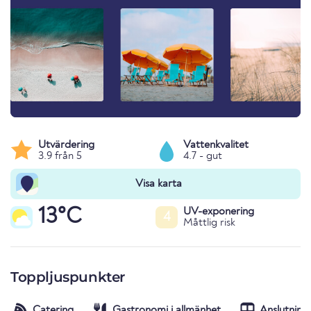
Utvärdering
Vattenkvalitet
3.9 från 5
4.7 - gut
Visa karta
13°C
UV-exponering
4
Måttlig risk
Toppljuspunkter
Catering
Gastronomi i allmänhet
Anslutning t