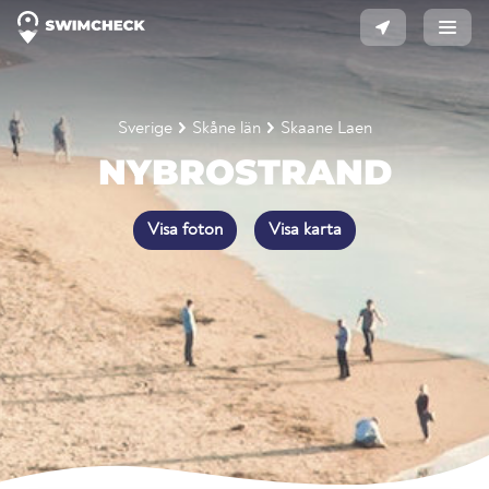
Sverige
Skåne län
Skaane Laen
NYBROSTRAND
Visa foton
Visa karta