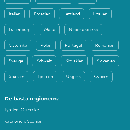
Italien
Kroatien
Lettland
Litauen
Luxemburg
Malta
Nederländerna
Österrike
Polen
Portugal
Rumänien
Sverige
Schweiz
Slovakien
Slovenien
Spanien
Tjeckien
Ungern
Cypern
De bästa regionerna
Tyrolen, Österrike
Katalonien, Spanien