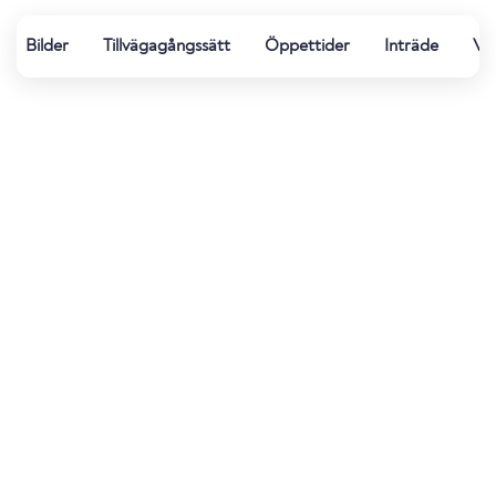
Bilder
Tillvägagångssätt
Öppettider
Inträde
Vat