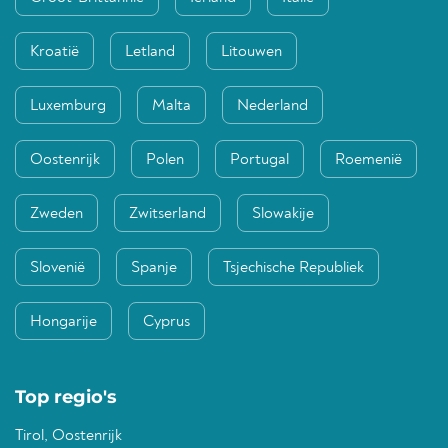
Kroatië
Letland
Litouwen
Luxemburg
Malta
Nederland
Oostenrijk
Polen
Portugal
Roemenië
Zweden
Zwitserland
Slowakije
Slovenië
Spanje
Tsjechische Republiek
Hongarije
Cyprus
Top regio's
Tirol, Oostenrijk