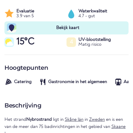
Evaluatie
Waterkwaliteit
3.9 van 5
4.7 - gut
Bekijk kaart
15°C
UV-blootstelling
4
Matig risico
Hoogtepunten
Catering
Gastronomie in het algemeen
Aans
Beschrijving
Het strand
Nybrostrand
ligt in
Skåne län
in
Zweden
en is een
van de meer dan 75 badinrichtingen in het gebied van
Skaane