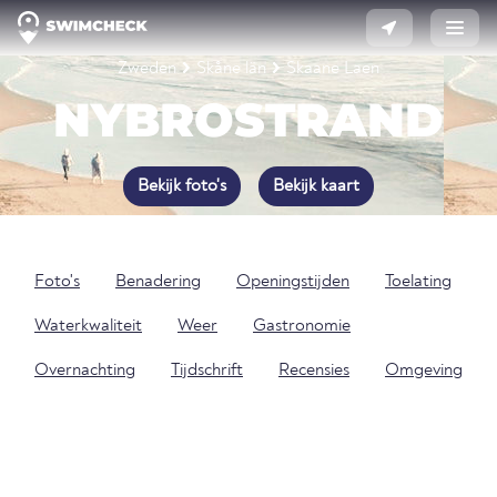
Zweden
Skåne län
Skaane Laen
NYBROSTRAND
Bekijk foto's
Bekijk kaart
Foto's
Benadering
Openingstijden
Toelating
Waterkwaliteit
Weer
Gastronomie
Overnachting
Tijdschrift
Recensies
Omgeving