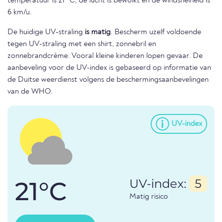
temperatuur is 21 °C, de lucht is bewolkt en de windsnelheid is
6 km/u.
De huidige UV-straling
is matig
. Bescherm uzelf voldoende
tegen UV-straling met een shirt, zonnebril en
zonnebrandcrème. Vooral kleine kinderen lopen gevaar. De
aanbeveling voor de UV-index is gebaseerd op informatie van
de Duitse weerdienst volgens de beschermingsaanbevelingen
van de WHO.
UV-index
21°C
UV-index:
5
Matig risico