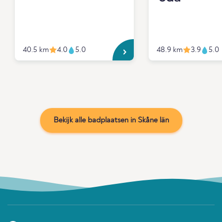
40.5 km
4.0
5.0
48.9 km
3.9
5.0
Bekijk alle badplaatsen in Skåne län