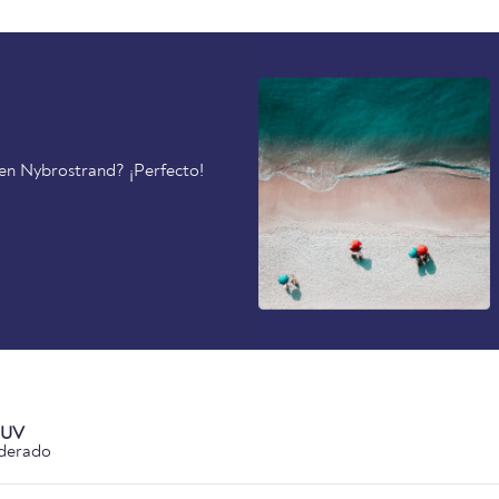
 en Nybrostrand? ¡Perfecto!
 UV
derado