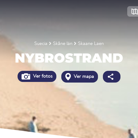
Suecia
Skåne län
Skaane Laen
NYBROSTRAND
Ver fotos
Ver mapa