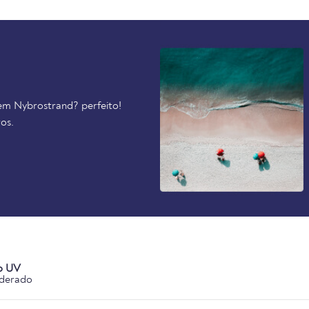
 em Nybrostrand? perfeito!
os.
o UV
derado