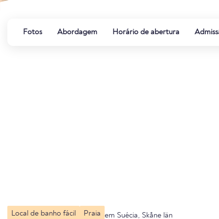
Fotos
Abordagem
Horário de abertura
Admiss
Local de banho fácil
Praia
em Suécia, Skåne län