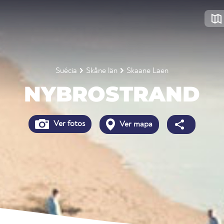
Suécia
Skåne län
Skaane Laen
NYBROSTRAND
Ver fotos
Ver mapa