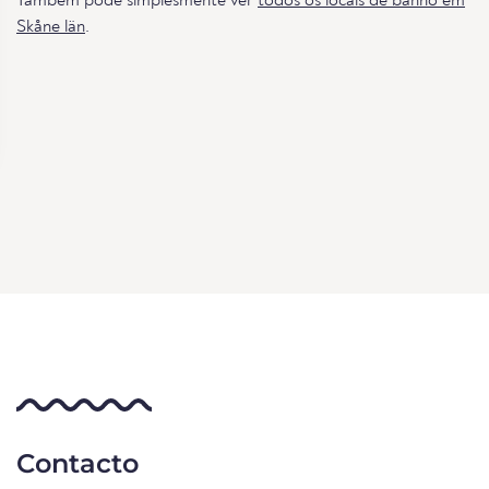
Também pode simplesmente ver
todos os locais de banho em
Skåne län
.
Contacto