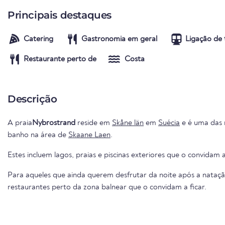
Principais destaques
Catering
Gastronomia em geral
Ligação de 
Restaurante perto de
Costa
Descrição
A praia
Nybrostrand
reside em
Skåne län
em
Suécia
e é uma das m
banho na área de
Skaane Laen
.
Estes incluem lagos, praias e piscinas exteriores que o convidam a
Para aqueles que ainda querem desfrutar da noite após a nataçã
restaurantes perto da zona balnear que o convidam a ficar.