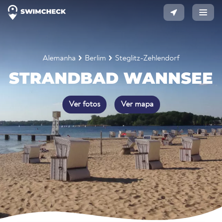
Alemanha
Berlim
Steglitz-Zehlendorf
STRANDBAD WANNSEE
Ver fotos
Ver mapa