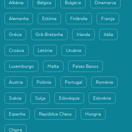
Albânia
Bélgica
Bulgária
Dinamarca
Alemanha
Estónia
Finlândia
França
Grécia
Grã-Bretanha
Irlanda
Itália
Croácia
Letónia
Lituânia
Luxemburgo
Malta
Países Baixos
Áustria
Polónia
Portugal
Roménia
Suécia
Suíça
Eslováquia
Eslovénia
Espanha
República Checa
Hungria
Chipre