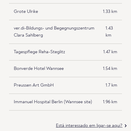
Grote Ulrike
1.33 km
ver.di-Bildungs- und Begegnungszentrum
1.43
Clara Sahlberg
km
Tagespflege Reha-Steglitz
1.47 km
Bonverde Hotel Wannsee
1.54 km
Preussen Art GmbH
1.7 km
Immanuel Hospital Berlin (Wannsee site)
1.96 km
Está interessado em ligar-se aqui?