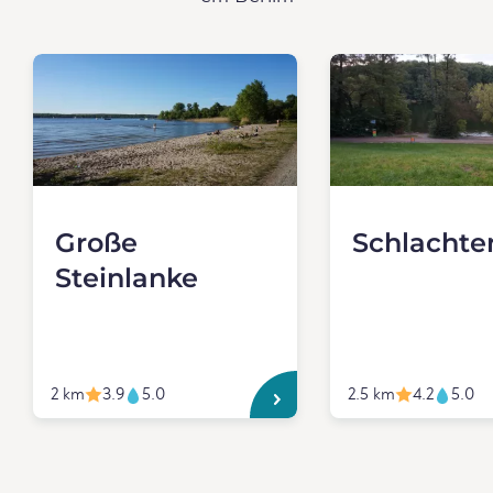
Große
Schlachte
Steinlanke
2 km
3.9
5.0
2.5 km
4.2
5.0