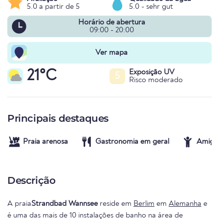
5.0 a partir de 5
5.0 - sehr gut
Horário de abertura
09:00 - 20:00
Ver mapa
21°C
Exposição UV
5
Risco moderado
Principais destaques
Praia arenosa
Gastronomia em geral
Amigo 
Descrição
A praia
Strandbad Wannsee
reside em
Berlim
em
Alemanha
e
é uma das mais de 10 instalações de banho na área de