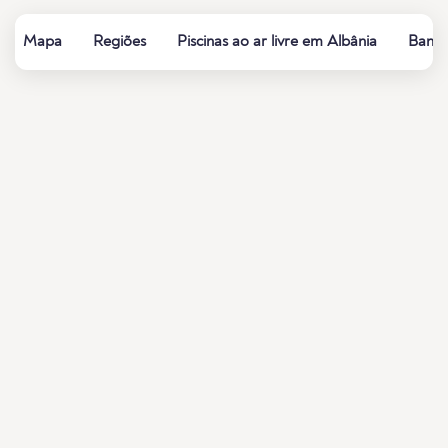
Mapa
Regiões
Piscinas ao ar livre em Albânia
Banho