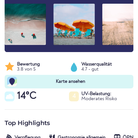
Bewertung
Wasserqualität
3.8 von 5
4.7 - gut
Karte ansehen
14°C
UV-Belastung:
4
Moderates Risiko
Top Highlights
Verpflegung
Gastronomie allgemein
ÖPNV-