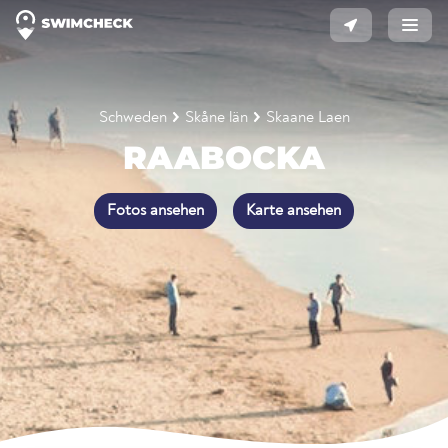
Schweden
Skåne län
Skaane Laen
RAABOCKA
Fotos ansehen
Karte ansehen