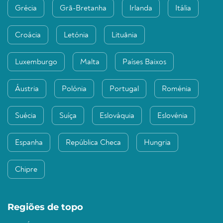
Grécia
Grã-Bretanha
Irlanda
Itália
Croácia
Letónia
Lituânia
Luxemburgo
Malta
Países Baixos
Áustria
Polónia
Portugal
Roménia
Suécia
Suíça
Eslováquia
Eslovénia
Espanha
República Checa
Hungria
Chipre
Regiões de topo