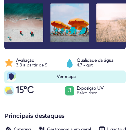
Avaliação
Qualidade da água
3.8 a partir de 5
4.7 - gut
Ver mapa
15°C
Exposição UV
3
Baixo risco
Principais destaques
Catering
Gastronomia em geral
Ligação de 