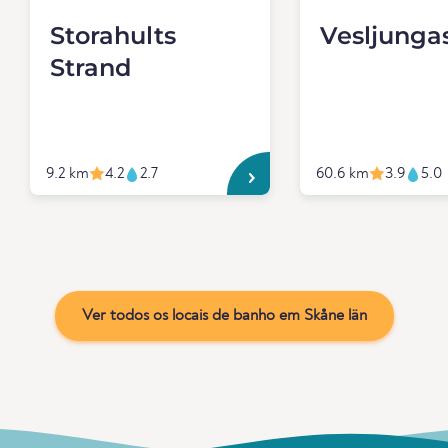
Storahults
Vesljunga
Strand
9.2 km
4.2
2.7
60.6 km
3.9
5.0
Ver todos os locais de banho em Skåne län