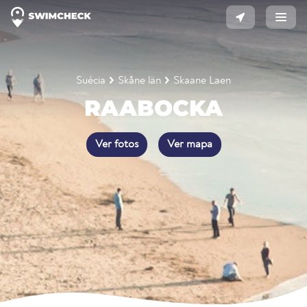
Suécia
Skåne län
Skaane Laen
RAABOCKA
Ver fotos
Ver mapa