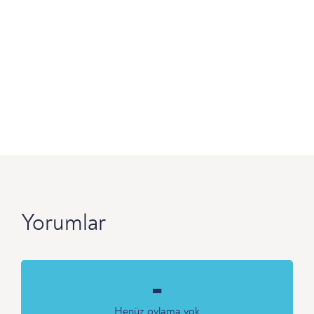
Yorumlar
-
Henüz oylama yok