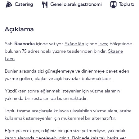
Catering
Genel olarak gastronomi
Toplu taş
Açıklama
Sahil
Raabocka
içinde yatıyor
Skåne län
içinde
İsveç
bölgesinde
bulunan 75 adresindeki yüzme tesislerinden biridir.
Skaane
Laen
.
Bunlar arasında sizi güneşlenmeye ve dinlenmeye davet eden
yüzme gölleri, plajlar ve açık havuzlar bulunmaktadır.
Yüzdükten sonra eğlenmek isteyenler için yüzme alanının
yakınında bir restoran da bulunmaktadır.
Toplu taşıma araçlarıyla kolayca ulaşılabilen yüzme alanı, araba
kullanmak istemeyenler için mükemmel bir alternatiftir.
Eğer yüzerek geçirdiğiniz bir gün size yetmediyse, yakındaki
kamp alanında geceleyebilirsiniz.
Bölgede
kalacak başka yer