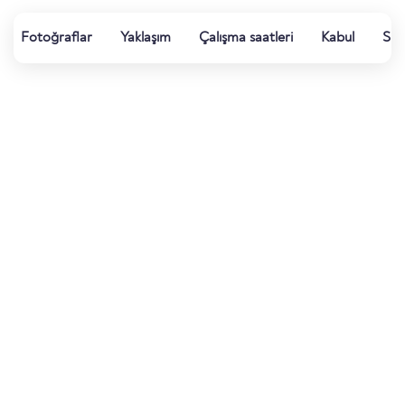
Fotoğraflar
Yaklaşım
Çalışma saatleri
Kabul
Su k