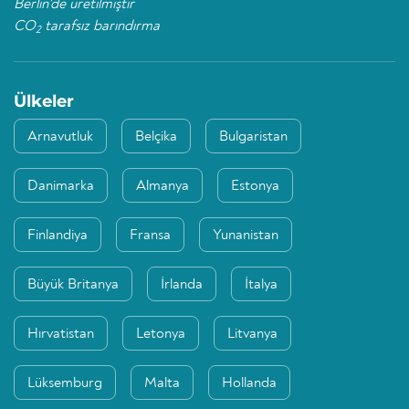
Berlin'de üretilmiştir
CO
tarafsız barındırma
2
Ülkeler
Arnavutluk
Belçika
Bulgaristan
Danimarka
Almanya
Estonya
Finlandiya
Fransa
Yunanistan
Büyük Britanya
İrlanda
İtalya
Hırvatistan
Letonya
Litvanya
Lüksemburg
Malta
Hollanda