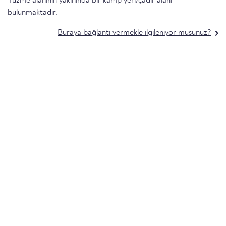
Yüzme alanının yakınında bir kamp yeri/çadır alanı
bulunmaktadır.
Buraya bağlantı vermekle ilgileniyor musunuz?