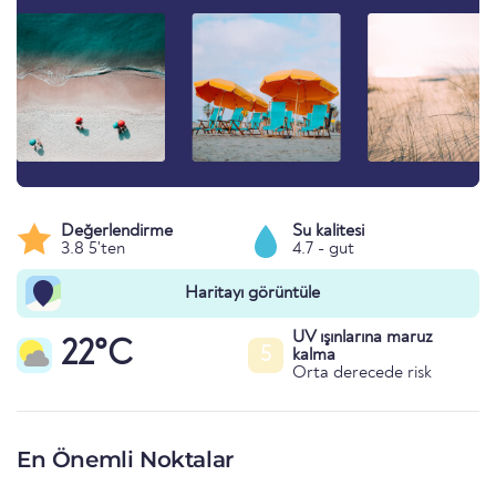
Değerlendirme
Su kalitesi
3.8 5'ten
4.7 - gut
Haritayı görüntüle
UV ışınlarına maruz
22°C
5
kalma
Orta derecede risk
En Önemli Noktalar