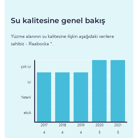
Su kalitesine genel bakış
Yüzme alanının su kalitesine ilişkin aşağıdaki verilere
sahibiz - Raabocka *.
çok iyi
iyi
Yeterli
eksik
4
4
4
5
5