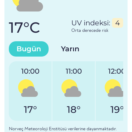
17°C
UV indeksi:
4
Orta derecede risk
Bugün
Yarın
10:00
11:00
12:00
17°
18°
19°
Norveç Meteoroloji Enstitüsü verilerine dayanmaktadır.