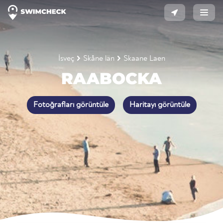
İsveç
Skåne län
Skaane Laen
RAABOCKA
Fotoğrafları görüntüle
Haritayı görüntüle