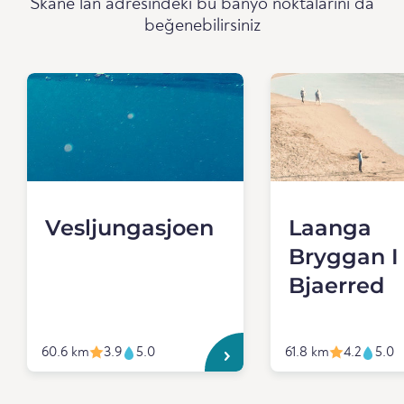
Skåne län adresindeki bu banyo noktalarını da
beğenebilirsiniz
Vesljungasjoen
Laanga
Bryggan I
Bjaerred
60.6 km
3.9
5.0
61.8 km
4.2
5.0