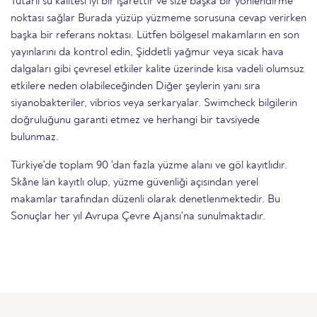
Tutarlı su kalitesi iyi bir işarettir ve size başka bir yönlendirme
noktası sağlar Burada yüzüp yüzmeme sorusuna cevap verirken
başka bir referans noktası. Lütfen bölgesel makamların en son
yayınlarını da kontrol edin, Şiddetli yağmur veya sıcak hava
dalgaları gibi çevresel etkiler kalite üzerinde kısa vadeli olumsuz
etkilere neden olabileceğinden Diğer şeylerin yanı sıra
siyanobakteriler, vibrios veya serkaryalar. Swimcheck bilgilerin
doğruluğunu garanti etmez ve herhangi bir tavsiyede
bulunmaz.
Türkiye'de toplam 90 'dan fazla yüzme alanı ve göl kayıtlıdır.
Skåne län kayıtlı olup, yüzme güvenliği açısından yerel
makamlar tarafından düzenli olarak denetlenmektedir. Bu
Sonuçlar her yıl Avrupa Çevre Ajansı'na sunulmaktadır.