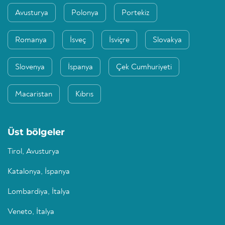
Avusturya
Polonya
Portekiz
Romanya
İsveç
İsviçre
Slovakya
Slovenya
İspanya
Çek Cumhuriyeti
Macaristan
Kıbrıs
Üst bölgeler
Tirol, Avusturya
Katalonya, İspanya
Lombardiya, İtalya
Veneto, İtalya