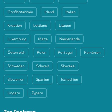
Großbritannien
Irland
Italien
Kroatien
Lettland
Litauen
Luxemburg
Malta
Niederlande
Österreich
Polen
Portugal
Rumänien
Schweden
Schweiz
Slowakei
Slowenien
Spanien
Tschechien
Ungarn
Zypern