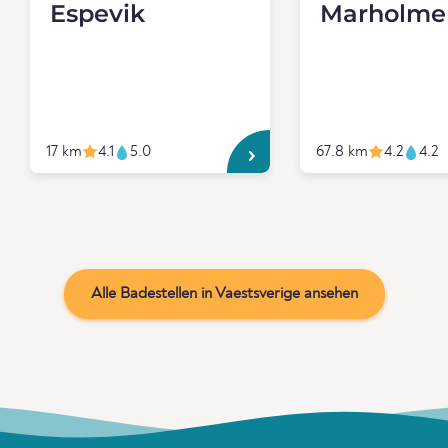
Espevik
Marholme
17 km
4.1
5.0
67.8 km
4.2
4.2
Alle Badestellen in Vaestsverige ansehen