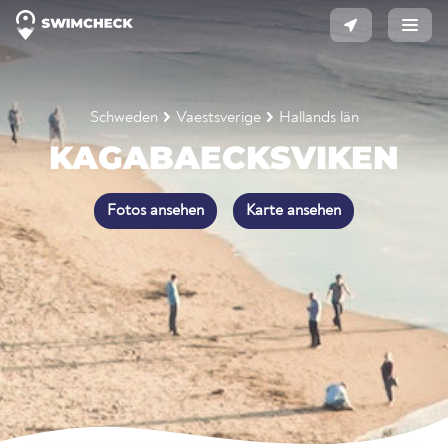
Schweden
Vaestsverige
Hallands län
KAGABAECKSVIKEN
Fotos ansehen
Karte ansehen