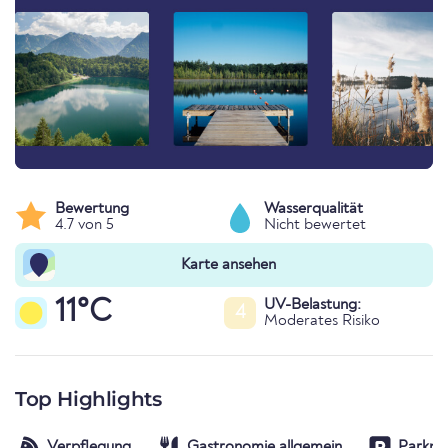
Bewertung
Wasserqualität
4.7 von 5
Nicht bewertet
Karte ansehen
11°C
UV-Belastung:
4
Moderates Risiko
Top Highlights
Verpflegung
Gastronomie allgemein
Parkplä