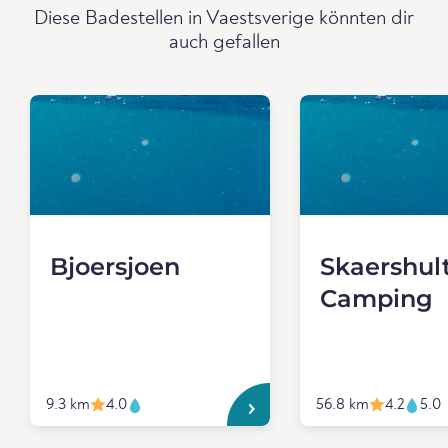
Diese Badestellen in Vaestsverige könnten dir
auch gefallen
Bjoersjoen
Skaershul
Camping
9.3 km
4.0
56.8 km
4.2
5.0